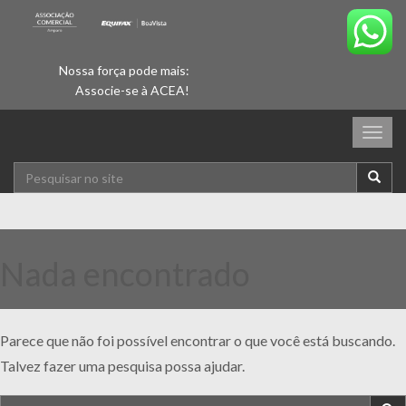
Nossa força pode mais:
Associe-se à ACEA!
Togg
navig
Nada encontrado
Parece que não foi possível encontrar o que você está buscando.
Talvez fazer uma pesquisa possa ajudar.