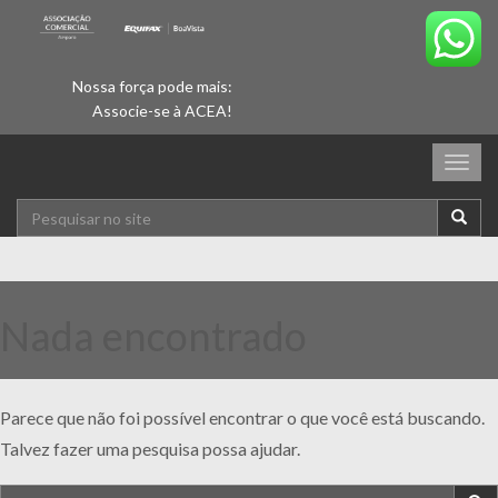
Nossa força pode mais:
Associe-se à ACEA!
Togg
navig
Nada encontrado
Parece que não foi possível encontrar o que você está buscando.
Talvez fazer uma pesquisa possa ajudar.