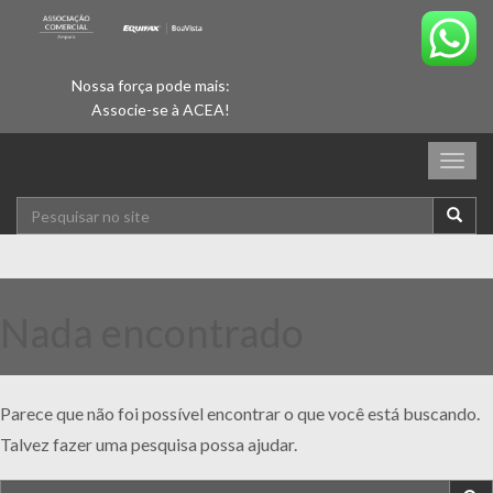
Nossa força pode mais:
Associe-se à ACEA!
Togg
navig
Nada encontrado
Parece que não foi possível encontrar o que você está buscando.
Talvez fazer uma pesquisa possa ajudar.