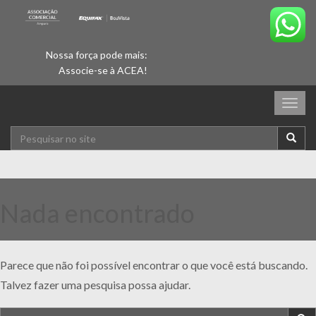
Nossa força pode mais:
Associe-se à ACEA!
Togg
navig
Nada encontrado
Parece que não foi possível encontrar o que você está buscando.
Talvez fazer uma pesquisa possa ajudar.