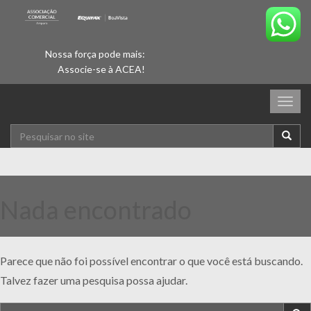
Nossa força pode mais:
Associe-se à ACEA!
Togg
navig
Nada encontrado
Parece que não foi possível encontrar o que você está buscando.
Talvez fazer uma pesquisa possa ajudar.