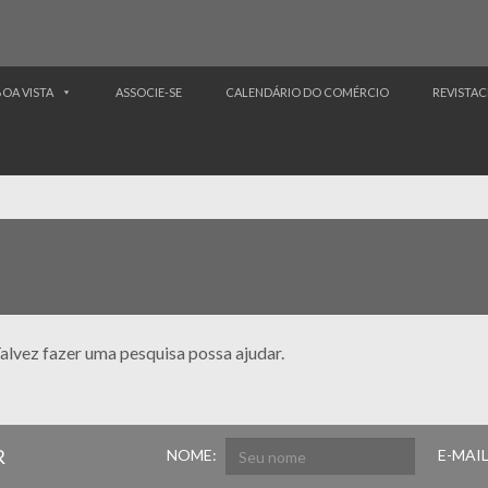
BOA VISTA
ASSOCIE-SE
CALENDÁRIO DO COMÉRCIO
REVISTAC
alvez fazer uma pesquisa possa ajudar.
R
NOME:
E-MAIL