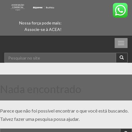
Nossa força pode mais:
Associe-se à ACEA!
Togg
navig
Nada encontrado
Parece que não foi possível encontrar o que você está buscando.
Talvez fazer uma pesquisa possa ajudar.