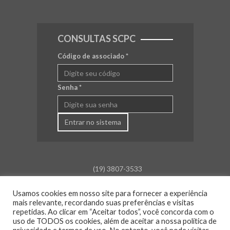
CONSULTAS SCPC
Código de associado
*
Senha
*
Entrar no sistema
(19) 3807-3533
falecom@aceamparo.com.br
Usamos cookies em nosso site para fornecer a experiência
mais relevante, recordando suas preferências e visitas
Rua Barão de Campinas, 675
repetidas. Ao clicar em “Aceitar todos”, você concorda com o
Centro - Amparo - SP
uso de TODOS os cookies, além de aceitar a nossa política de