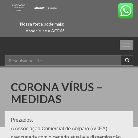
Nossa força pode mais:
Associe-se à ACEA!
Togg
navig
CORONA VÍRUS –
MEDIDAS
Prezados,
A Associação Comercial de Amparo (ACEA),
preocupada com o cenário atual e a disseminação