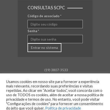
CONSULTAS SCPC
Código de associado
*
Senha
*
Entrar no sistema
(19) 3807-3533
falecom@aceamparo.com.br
Usamos cookies em nosso site para fornecer a experiência
mais relevante, recordando suas preferências e visitas
Rua Barão de Campinas, 675
repetidas. Ao clicar em “Aceitar todos”, você concorda com o
Centro - Amparo - SP
uso de TODOS os cookies, além de aceitar a nossa política de
privacidade e termos de uso. No entanto, você pode visitar
Atendimento:
"Configurações de cookies" para fornecer um consentimento
Segunda a sexta: das 8h30 às 18h00
do jeito que você quiser.
Política de privacidade
Sáb., Dom. e Feriado: Fechado