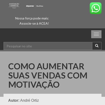
Nossa força pode mais:
Associe-se à ACEA!
Togg
navig
COMO AUMENTAR
SUAS VENDAS COM
MOTIVAÇÃO
Autor:
André Ortiz