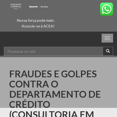
Nossa força pode mais:
Associe-se à ACEA!
Togg
navig
FRAUDES E GOLPES
CONTRA O
DEPARTAMENTO DE
CRÉDITO
(CONSULTORIA EM