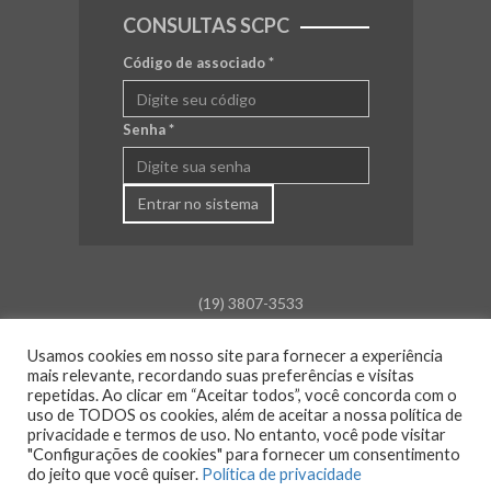
CONSULTAS SCPC
Código de associado
*
Senha
*
Entrar no sistema
(19) 3807-3533
falecom@aceamparo.com.br
Usamos cookies em nosso site para fornecer a experiência
mais relevante, recordando suas preferências e visitas
Rua Barão de Campinas, 675
repetidas. Ao clicar em “Aceitar todos”, você concorda com o
Centro - Amparo - SP
uso de TODOS os cookies, além de aceitar a nossa política de
privacidade e termos de uso. No entanto, você pode visitar
Atendimento:
"Configurações de cookies" para fornecer um consentimento
Segunda a sexta: das 8h30 às 18h00
do jeito que você quiser.
Política de privacidade
Sáb., Dom. e Feriado: Fechado