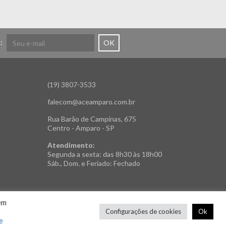
:
OK
(19) 3807-3533
falecom@aceamparo.com.br
Rua Barão de Campinas, 675
Centro - Amparo - SP
Atendimento:
Segunda a sexta: das 8h30 às 18h00
Sáb., Dom. e Feriado: Fechado
em
Configurações de cookies
Ok
e