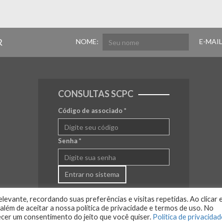
R
NOME:
E-MAIL
CONSULTAS SCPC
Código de associado
*
Senha
*
Entrar no sistema
levante, recordando suas preferências e visitas repetidas. Ao clicar 
lém de aceitar a nossa política de privacidade e termos de uso. No
ecer um consentimento do jeito que você quiser.
Política de privacidad