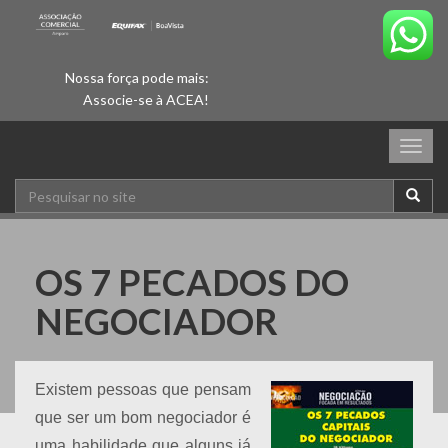
Nossa força pode mais:
Associe-se à ACEA!
Togg
navig
OS 7 PECADOS DO
NEGOCIADOR
Existem pessoas que pensam
que ser um bom negociador é
uma habilidade que alguns já