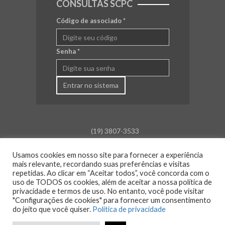
CONSULTAS SCPC
Código de associado
*
Senha
*
Entrar no sistema
(19) 3807-3533
falecom@aceamparo.com.br
Usamos cookies em nosso site para fornecer a experiência
mais relevante, recordando suas preferências e visitas
Rua Barão de Campinas, 675
repetidas. Ao clicar em “Aceitar todos”, você concorda com o
Centro - Amparo - SP
uso de TODOS os cookies, além de aceitar a nossa política de
privacidade e termos de uso. No entanto, você pode visitar
Atendimento:
"Configurações de cookies" para fornecer um consentimento
Segunda a sexta: das 8h30 às 18h00
do jeito que você quiser.
Política de privacidade
Sáb., Dom. e Feriado: Fechado