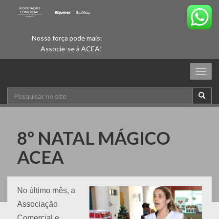
Nossa força pode mais:
Associe-se à ACEA!
Togg
navig
8º NATAL MÁGICO
ACEA
No último mês, a
Associação
Comercial e