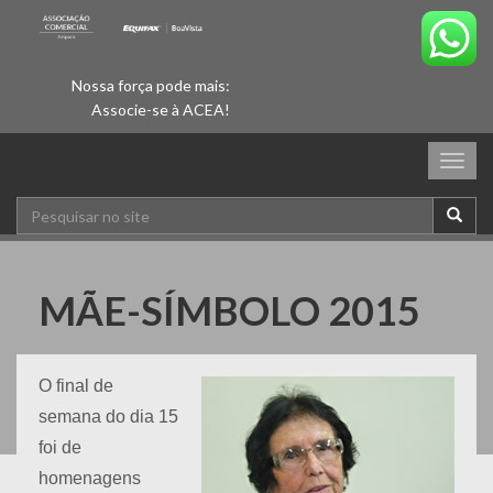
Nossa força pode mais:
Associe-se à ACEA!
Togg
navig
MÃE-SÍMBOLO 2015
O final de
semana do dia 15
foi de
homenagens