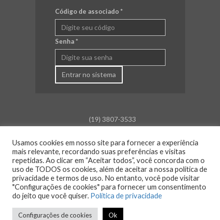
Código de associado
*
Senha
*
Entrar no sistema
(19) 3807-3533
falecom@aceamparo.com.br
Usamos cookies em nosso site para fornecer a experiência
mais relevante, recordando suas preferências e visitas
Rua Barão de Campinas, 675
repetidas. Ao clicar em “Aceitar todos”, você concorda com o
Centro - Amparo - SP
uso de TODOS os cookies, além de aceitar a nossa política de
privacidade e termos de uso. No entanto, você pode visitar
Atendimento:
"Configurações de cookies" para fornecer um consentimento
Segunda a sexta: das 8h30 às 18h00
do jeito que você quiser.
Política de privacidade
Sáb., Dom. e Feriado: Fechado
Configurações de cookies
Ok