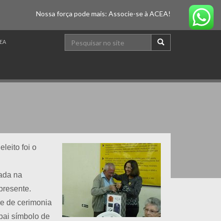
Nossa força pode mais: Associe-se à ACEA!
EA
eito foi o
ada na
presente.
e de cerimonia
 pai símbolo de