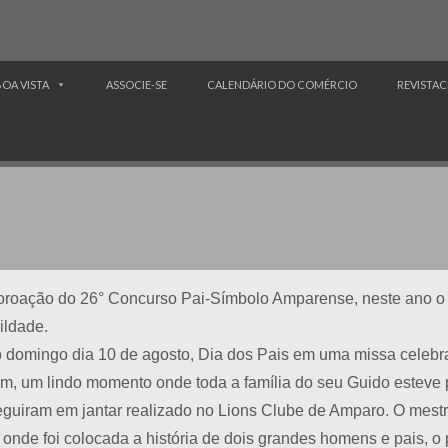
BOA VISTA
ASSOCIE-SE
CALENDÁRIO DO COMÉRCIO
REVISTAC
oação do 26° Concurso Pai-Símbolo Amparense, neste ano o el
ildade.
 domingo dia 10 de agosto, Dia dos Pais em uma missa celebr
, um lindo momento onde toda a família do seu Guido esteve 
guiram em jantar realizado no Lions Clube de Amparo. O mestr
 onde foi colocada a história de dois grandes homens e pais, o