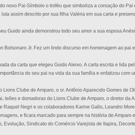
do novo Pai-Símbolo o troféu que simboliza a coroação do Pai
luta assim descrito por sua filha Valéria em sua carta e presen
 seu Guido ainda demonstrou todo seu amor a sua esposa Anés
n Bolsonaro Jr. Fez um lindo discurso em homenagem ao pai ele
nada da carta que elegeu Guido Aleixo. A carta escrita e lida pel
importância do seu pai na vida da sua família e enfatizou com 
o Lions Clube de Amparo, o sr. Antônio Aparecido Gomes de Oli
ai, leões e domadoras do Lions Clube de Amparo, o diretor da A
e Raquel Negri e os colaboradores Karine Gallo, Leandro Morei
enagens, e ficara marcado para sempre na história de Ampar
 Evolução, Sindicato do Comércio Varejista de Itapira, Decorte