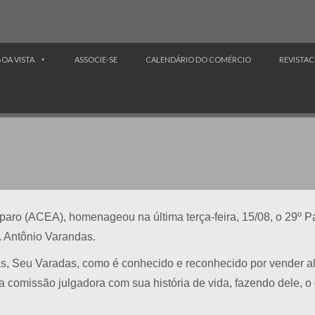
BOA VISTA
ASSOCIE-SE
CALENDÁRIO DO COMÉRCIO
REVISTAC
aro (ACEA), homenageou na última terça-feira, 15/08, o 29º P
 Antônio Varandas.
ndas, Seu Varadas, como é conhecido e reconhecido por vender a
 comissão julgadora com sua história de vida, fazendo dele, o