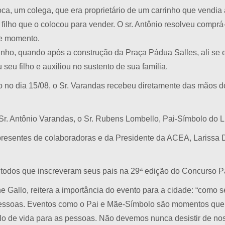
poca, um colega, que era proprietário de um carrinho que vendia
 filho que o colocou para vender. O sr. Antônio resolveu compr
le momento.
inho, quando após a construção da Praça Pádua Salles, ali se e
seu filho e auxiliou no sustento de sua família.
 no dia 15/08, o Sr. Varandas recebeu diretamente das mãos do
Sr. Antônio Varandas, o Sr. Rubens Lombello, Pai-Símbolo do L
resentes de colaboradoras e da Presidente da ACEA, Larissa 
todos que inscreveram seus pais na 29ª edição do Concurso P
e Gallo, reitera a importância do evento para a cidade: “como
pessoas. Eventos como o Pai e Mãe-Símbolo são momentos que 
lo de vida para as pessoas. Não devemos nunca desistir de n