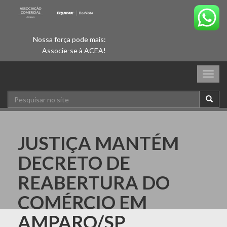
Nossa força pode mais:
Associe-se à ACEA!
Togg
navig
JUSTIÇA MANTÉM
DECRETO DE
REABERTURA DO
COMÉRCIO EM
AMPARO/SP