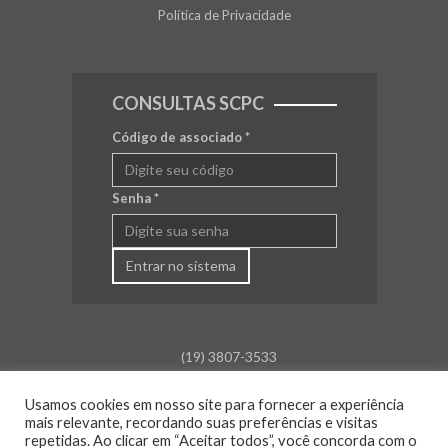
Política de Privacidade
CONSULTAS SCPC
Código de associado
*
Senha
*
Entrar no sistema
(19) 3807-3533
falecom@aceamparo.com.br
Usamos cookies em nosso site para fornecer a experiência
mais relevante, recordando suas preferências e visitas
Rua Barão de Campinas, 675
repetidas. Ao clicar em “Aceitar todos”, você concorda com o
Centro - Amparo - SP