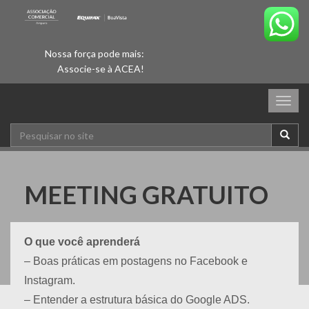
Nossa força pode mais:
Associe-se à ACEA!
Togg
navig
MEETING GRATUITO
O que você aprenderá
– Boas práticas em postagens no Facebook e
Instagram.
– Entender a estrutura básica do Google ADS.