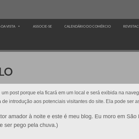
BOA VISTA
ASSOCIE-SE
CALENDÁRIO DO COMÉRCIO
REVISTAC
LO
 um post porque ela ficará em um local e será exibida na naveg
 introdução aos potenciais visitantes do site. Ela pode ser a
, ator amador à noite e este é meu blog. Eu moro em Sã
de ser pego pela chuva.)