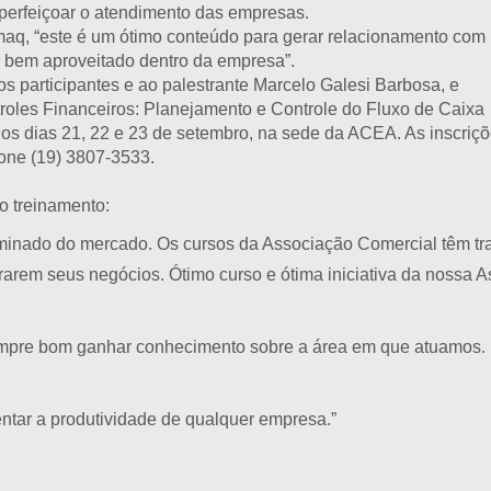
aperfeiçoar o atendimento das empresas.
maq, “este é um ótimo conteúdo para gerar relacionamento com
to bem aproveitado dentro da empresa”.
 participantes e ao palestrante Marcelo Galesi Barbosa, e
ntroles Financeiros: Planejamento e Controle do Fluxo de Caixa
e os dias 21, 22 e 23 de setembro, na sede da ACEA. As inscriçõ
one (19) 3807-3533.
o treinamento:
liminado do mercado. Os cursos da Associação Comercial têm tr
rem seus negócios. Ótimo curso e ótima iniciativa da nossa A
sempre bom ganhar conhecimento sobre a área em que atuamos. 
ntar a produtividade de qualquer empresa.”