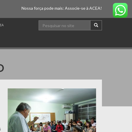
Nossa força pode mais: Associe-se à ACEA!
EA
O
s