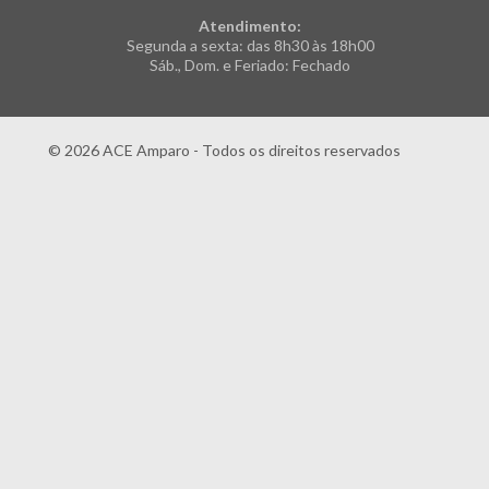
Atendimento:
Segunda a sexta: das 8h30 às 18h00
Sáb., Dom. e Feriado: Fechado
© 2026 ACE Amparo - Todos os direitos reservados