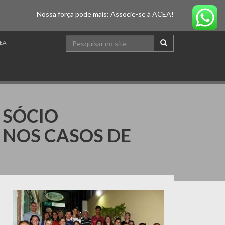
Nossa força pode mais: Associe-se à ACEA!
EA
 SÓCIO
 NOS CASOS DE