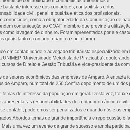
ritórios de contabilidade e contabilistas autônomos e
astante interesse dos contadores, contabilistas e dos
abilidade civil, penal, tributária e ética dos profissionais.
o conhecidos, como a obrigatoriedade da Comunicação de nã
mandem comunicação ao COAF, membro que previne a utilizaçã
ios como lavagem de dinheiro. Foram apresentados por ele caso
nos quais tanto o contador quanto o sócio foram
co em contabilidade e advogado tributarista especializado em Dir
ela UNIMEP (Universidade Metodista de Piracicaba), doutorando 
cursos de Direito e Gestão Tributária e vice-presidente da com
 de setores econômicos das empresas de Amparo. A entrada foi
os de Amparo, num total de 250.Confira depoimento de um dos p
 temas de interesse da população em geral. Desta vez, trouxe
os apresentar as responsabilidades do contador no âmbito civil, 
se contábil, poderemos ser penalizados e quando nós e os emp
lgados.Abordou temas de grande importância e repercussão e fa
onal. Mais uma vez um evento de grande sucesso e ampla partici