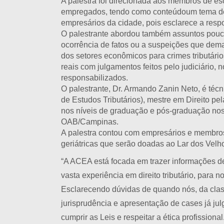
A palestra foi direcionada aos membros de esc
empregados, tendo como conteúdoum tema de b
empresários da cidade, pois esclarece a respons
O palestrante abordou também assuntos pouc
ocorrência de fatos ou a suspeições que de
dos setores econômicos para crimes tributár
reais com julgamentos feitos pelo judiciário, 
responsabilizados.
O palestrante, Dr. Armando Zanin Neto, é técni
de Estudos Tributários), mestre em Direito p
nos níveis de graduação e pós-graduação nos 
OAB/Campinas.
A palestra contou com empresários e membros
geriátricas que serão doadas ao Lar dos Velh
“A ACEA está focada em trazer informações de
vasta experiência em direito tributário, para n
Esclarecendo dúvidas de quando nós, da clas
jurisprudência e apresentação de cases já ju
cumprir as Leis e respeitar a ética profissi