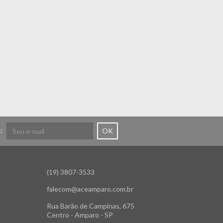
:
OK
(19) 3807-3533
falecom@aceamparo.com.br
Rua Barão de Campinas, 675
Centro - Amparo - SP