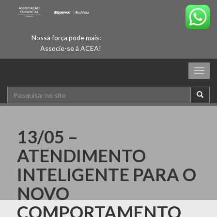
Nossa força pode mais:
Associe-se à ACEA!
Togg
navig
13/05 –
ATENDIMENTO
INTELIGENTE PARA O
NOVO
COMPORTAMENTO