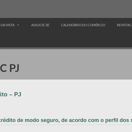
BOA VISTA
ASSOCIE-SE
CALENDÁRIO DO COMÉRCIO
REVISTAC
C PJ
ito – PJ
rédito de modo seguro, de acordo com o perfil dos s