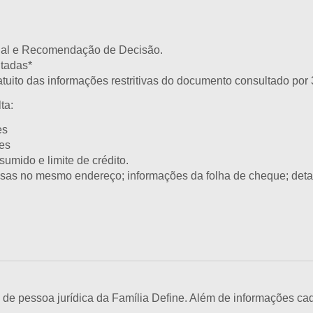
rial e Recomendação de Decisão.
tadas*
atuito das informações restritivas do documento consultado por 
ta:
es
es
umido e limite de crédito.
as no mesmo endereço; informações da folha de cheque; detal
e pessoa jurídica da Família Define. Além de informações cada