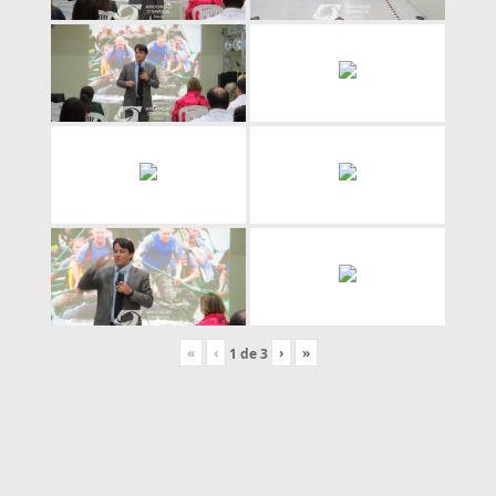
«
‹
›
»
1
de
3