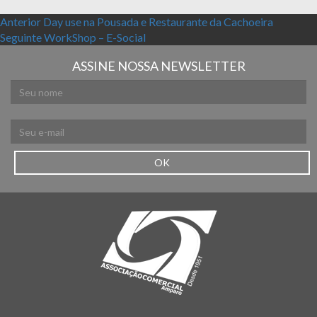
Navegação de Post
Post anterior:
Anterior
Day use na Pousada e Restaurante da Cachoeira
Próximo post:
Seguinte
WorkShop – E-Social
ASSINE NOSSA NEWSLETTER
OK