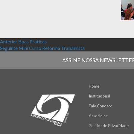
Navegação de Post
Post anterior:
Anterior
Boas Praticas
Próximo post:
Seguinte
Mini Curso Reforma Trabalhista
ASSINE NOSSA NEWSLETTE
Home
Institucional
Fale Conosco
Associe-se
Política de Privacidade