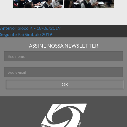
Navegação de Post
Post anterior:
Anterior
bloco K – 18/06/2019
Próximo post:
Seguinte
Pai Simbolo 2019
ASSINE NOSSA NEWSLETTER
OK