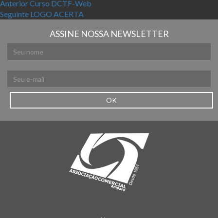
Navegação de Post
Post anterior:
Anterior
Curso DCTF-Web
Próximo post:
Seguinte
LOGO ACERTA
ASSINE NOSSA NEWSLETTER
OK