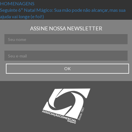
HOMENAGENS
Próximo post:
Seguinte
6º Natal Mágico: Sua mão pode não alcançar, mas sua
ajuda vai longe (e foi!)
ASSINE NOSSA NEWSLETTER
OK