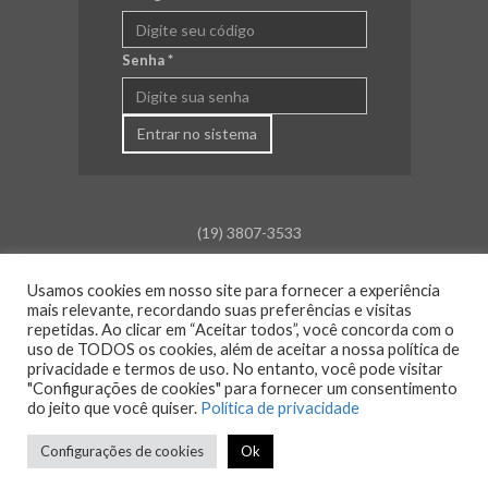
Senha
*
Entrar no sistema
(19) 3807-3533
falecom@aceamparo.com.br
Usamos cookies em nosso site para fornecer a experiência
Rua Barão de Campinas, 675
mais relevante, recordando suas preferências e visitas
Centro - Amparo - SP
repetidas. Ao clicar em “Aceitar todos”, você concorda com o
uso de TODOS os cookies, além de aceitar a nossa política de
Atendimento:
privacidade e termos de uso. No entanto, você pode visitar
Segunda a sexta: das 8h30 às 18h00
"Configurações de cookies" para fornecer um consentimento
Sáb., Dom. e Feriado: Fechado
do jeito que você quiser.
Política de privacidade
Configurações de cookies
Ok
© 2026 ACE Amparo - Todos os direitos reservados