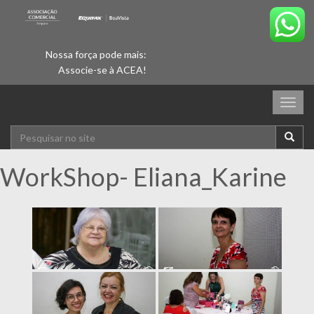
Nossa força pode mais:
Associe-se à ACEA!
Togg
navig
WorkShop- Eliana_Karine