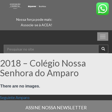
Nossa força pode mais:
Associe-se à ACEA!
Togg
navig
2018 – Colégio Nossa
Senhora do Amparo
There are no images.
Navegação de Post
Próximo post:
Seguinte
Amparo
ASSINE NOSSA NEWSLETTER