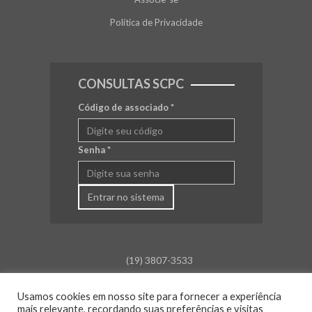
Política de Privacidade
CONSULTAS SCPC
Código de associado
*
Senha
*
Entrar no sistema
(19) 3807-3533
falecom@aceamparo.com.br
Usamos cookies em nosso site para fornecer a experiência
Rua Barão de Campinas, 675
mais relevante, recordando suas preferências e visitas