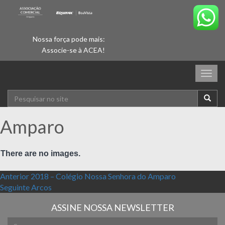
Nossa força pode mais:
Associe-se à ACEA!
Togg
navig
Amparo
There are no images.
Navegação de Post
Post anterior:
Anterior
2018 – Colégio Nossa Senhora do Amparo
Próximo post:
Seguinte
Arcos
ASSINE NOSSA NEWSLETTER