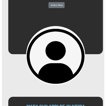
Saiba Mais
A atual presidente da Associação Comercial de Amparo, Larissa, é uma líder
inspiradora que se dedica ao crescimento do comércio local. Com sua ampla
experiência em gestão empresarial, ela está preparada para enfrentar desafios e
encontrar soluções inovadoras
Larissa é impulsionada pelo desejo de unir os empresários de Amparo e trabalha
incansavelmente para criar um ambiente que estimule o crescimento econômico
da região. Sua capacidade de conectar pessoas e ideias desempenha um papel
fundamental em impulsionar o progresso e a prosperidade dos negócios locais.