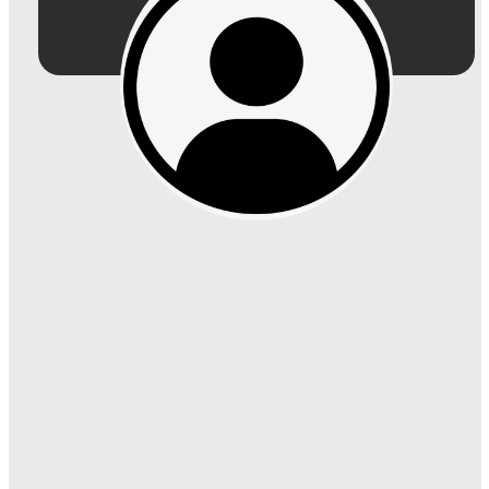
tragam valor agregado aos seus negócios.
Com um espírito empreendedor e excelentes
habilidades de comunicação, Karine
desempenha um papel fundamental na
promoção da participação das empresas em
eventos, parcerias estratégicas e ações de
marketing. Seu objetivo é impulsionar o
crescimento econômico da região,
fortalecendo o comércio local e aumentando
a visibilidade das empresas associadas.