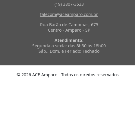
(19) 3807-3533
falecom@aceamparo.com.br
Rua Barão de Campinas, 675
Centro - Amparo - SP
Atendimento:
Segunda a sexta: das 8h30 às 18h00
Sáb., Dom. e Feriado: Fechado
© 2026 ACE Amparo - Todos os direitos reservados