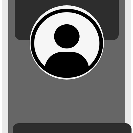
Agrícola LTDA, ele personifica os valores do empreendedorismo e do
comprometimento com a excelência. Ao longo de décadas, a Agrária
tem construído uma história de sucesso, consolidando-se como
referência no fornecimento de equipamentos para bebidas e vinhos,
contribuindo significativamente para o crescimento e aprimoramento do
mercado.
Além de seu papel como empresário de sucesso, Sérgio Carra
desempenha uma importante função como Conselheiro Fiscal na
Associação Comercial de Amparo. Sua vasta experiência e
conhecimento do mercado agrícola contribuem diretamente para o
desenvolvimento sustentável das empresas associadas.