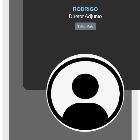
RODRIGO
Diretor Adjunto
Saiba Mais
Apresentamos Rodrigo, um empresário visionário de destaque no setor varejist
de Amparo. Seus Supermercados Guarani e Poupe Bem são estabelecimento
renomados na região, reconhecidos por oferecerem uma ampla variedade de
produtos de qualidade e preços competitivos.
Rodrigo desempenha um papel fundamental como Diretor Adjunto na Associa
Comercial de Amparo. Sua vasta experiência na gestão de negócios e sua vis
estratégica excepcional são recursos inestimáveis para impulsionar o comércio
local e fortalecer a economia da cidade.