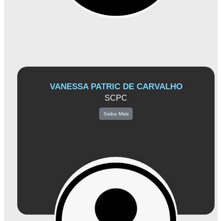
adequado às suas operações e objetivos comerciais.
VANESSA PATRIC DE CARVALHO
SCPC
Saiba Mais
A atual presidente da Associação Comercial de Amparo, Larissa, é uma líder
inspiradora que se dedica ao crescimento do comércio local. Com sua ampla
experiência em gestão empresarial, ela está preparada para enfrentar desafios e
encontrar soluções inovadoras
Larissa é impulsionada pelo desejo de unir os empresários de Amparo e trabalha
incansavelmente para criar um ambiente que estimule o crescimento econômico