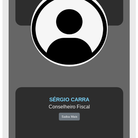
segmentos.
Além de sua atuação empresarial, Carlos desempenha o importante
papel de Conselheiro Fiscal na Associação Comercial de Amparo. Sua
vasta experiência e conhecimento do mercado contribuem diretamente
para o crescimento sustentável e a competitividade das empresas
locais.
SÉRGIO CARRA
Conselheiro Fiscal
Saiba Mais
Apresentamos Sérgio Carra, um empresário de destaque e inspirador
no setor agrícola em Amparo. Como representante da Agrária Amparo