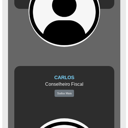
Além de sua atuação como contador, Luciano desempenha o
importante papel de Conselheiro Fiscal da Associação Comercial de
Amparo. Sua visão estratégica e conhecimento técnico são valiosos
para auxiliar no desenvolvimento e na sustentabilidade dos negócios
na cidade.
CARLOS
Conselheiro Fiscal
Saiba Mais
Carlos é reconhecido por sua paixão pela tecnologia e por estar
sempre atualizado com as últimas tendências do mercado. Sua
empresa, Núcleo Informática, é uma referência na cidade, oferecendo
soluções tecnológicas de qualidade para empresas de diversos