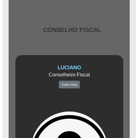
CONSELHO FISCAL
LUCIANO
Conselheiro Fiscal
Saiba Mais
Apresentamos Luciano, um profissional renomado e respeitado no
setor contábil de Amparo. Com seu escritório, Micai Contabilidade, ele
oferece serviços de excelência em assessoria contábil, fiscal e
trabalhista para empresas de diversos segmentos