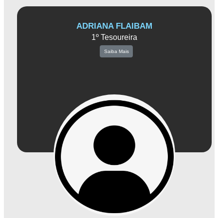
ADRIANA FLAIBAM
1º Tesoureira
Saiba Mais
Com sua ampla experiência em finanças, Adriana tem como principal objetivo
contribuir para o desenvolvimento sustentável da associação. Ela compreende a
importância de usar os recursos de forma eficaz, buscando maximizar os
benefícios para os associados e a comunidade empresarial de Amparo.
Adriana é encarregada de gerenciar os recursos financeiros da associação,
acompanhando as receitas e despesas, elaborando orçamentos e relatórios
financeiros. Sua capacidade de analisar dados e tomar decisões informadas
contribui para a implementação de medidas estratégicas que impulsionam o
crescimento da Associação Comercial.