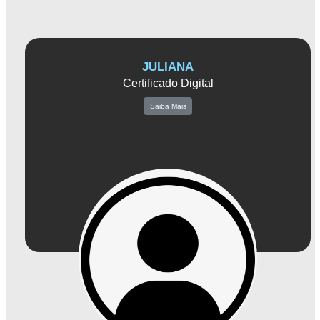
JULIANA
Certificado Digital
Saiba Mais
Juliana é especialista em certificado digital e está comprometida em fornecer
atendimento excepcional aos empresários da região. Sua principal motivação é
simplificar e agilizar os processos burocráticos relacionados à segurança digital,
auxiliando as empresas a obterem os certificados digitais necessários para suas
operações.
Com sua vasta experiência e conhecimento no campo dos certificados digitais,
Juliana é capaz de oferecer soluções personalizadas e orientações precisas para
cada cliente. Ela compreende as necessidades específicas de cada empresa e
trabalha de forma colaborativa para garantir que elas tenham o certificado digital