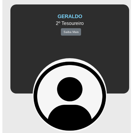
GERALDO
2º Tesoureiro
Saiba Mais
Geraldo trabalha em estreita colaboração com a 1º Tesoureira e demais membros
da diretoria, auxiliando na gestão dos recursos da associação. Ele é responsável
por monitorar as receitas e despesas, elaborar relatórios financeiros e fornecer
informações precisas que apoiam a tomada de decisões estratégicas.
Sua habilidade em finanças é fundamental para o bom funcionamento da
associação. Geraldo assegura que os recursos sejam direcionados de forma
adequada, apoiando as atividades e projetos que beneficiam diretamente os
associados e a comunidade empresarial de Amparo.