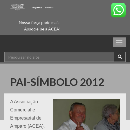
Nossa força pode mais:
Associe-se à ACEA!
Togg
navig
PAI-SÍMBOLO 2012
A Associação
Comercial e
Empresarial de
Amparo (ACEA),